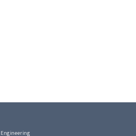
vacuum Engineering | מבוא סיוון 5, קרית גת | 1454