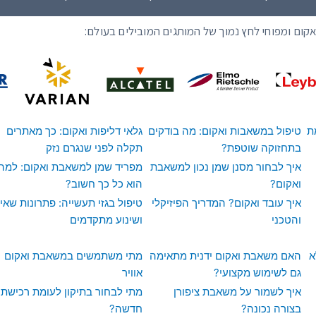
-
a
a
a
p
r
קום ומפוחי לחץ נמוך של המותגים המובילים בעולם:
l
p
k
t
e
r
-
a
l
t
ת
טיפול במשאבות ואקום: מה בודקים
גלאי דליפות ואקום: כך מאתרים
בתחזוקה שוטפת?
תקלה לפני שנגרם נזק
איך לבחור מסנן שמן נכון למשאבת
מפריד שמן למשאבת ואקום: למה
ואקום?
הוא כל כך חשוב?
איך עובד ואקום? המדריך הפיזיקלי
טיפול בגזי תעשייה: פתרונות שאי
והטכני
ושינוע מתקדמים
א
האם משאבת ואקום ידנית מתאימה
מתי משתמשים במשאבת ואקום
גם לשימוש מקצועי?
אוויר
איך לשמור על משאבת ציפורן
מתי לבחור בתיקון לעומת רכישת
בצורה נכונה?
חדשה?