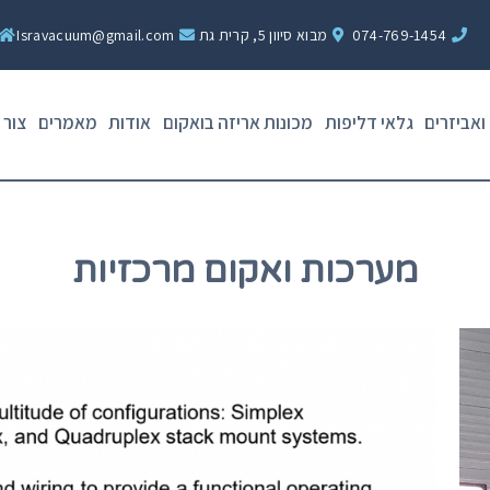
074-769-1454
מבוא סיוון 5, קרית גת
Isravacuum@gmail.com
ואביזרים
גלאי דליפות
מכונות אריזה בואקום
אודות
מאמרים
צור 
מערכות ואקום מרכזיות