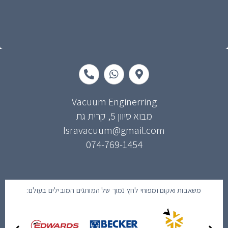
P
W
M
h
h
a
o
a
p
n
t
-
e
s
m
Vacuum Enginerring
-
a
a
מבוא סיוון 5, קרית גת
a
p
r
Isravacuum@gmail.com
l
p
k
t
e
074-769-1454
r
-
a
l
t
משאבות ואקום ומפוחי לחץ נמוך של המותגים המובילים בעולם: