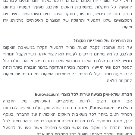
החילוף של מוצרי יורו ואקום נמכרים דרכנו כאמור והם זמינים עבורכם
לתפעול כל התקלות במשאבות הואקום שלכם. מפעלי תעשייה בתחום
המזון, חומרים כימיים, תרופות, מחקר וטיהור מים משתמשים בשירותים
המקצועיים שלנו לתפעול ותחזוקה של המוצרים האיכותיים מהמותג יורו
ואקום.
מה המחירים של מוצרי יורו ואקום?
על מנת שתוכלו לקבל הצעת מחיר לתפעול תקלה במשאבת הואקום
שלכם, כל מה שאתם נדרשים לעשות הוא ליצור איתנו קשר ולקבל תמחור
מדוייק לצרכים שלכם. הצוות המקצועי שלנו בחברת ישרא-ואק בע"מ יכול
לספק לכם שירותי ייעוץ, התקנה, מכירה ותחזוקה ברמה הגבוהה ביותר ולתת
לכם מענה מהיר ויעיל להחזרת כל משאבות הואקום של חברת יורו ואקום
לתקינות מלאה.
חברת ישרא-ואק
מציעה שירות לכל מוצרי
Eurovacuum
אם אתם רוצים להינות מהמוצרים האיכותיים של החברה
ההולנדית
Eurovacuum
, אנחנו בחברת ישרא-ואק בע"מ מציעים לכם את
המחיר הטוב ביותר לכל משאבות הואקום האיכותיות של החברה. בנוסף
לכך, אנחנו מספקים לכם שירות תמיכה ותחזוקה ברמה גבוהה מאוד לכל
מוצרי חברת יורו ואקום עם אנשי מקצוע מיומנים אשר יגיעו עד למפעל
התעשייתי שלכם לאבחון וטיפול בכל התקלות במשאבה.