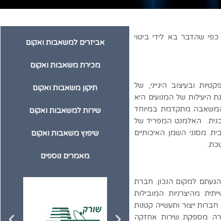
 כפי שהדבר בא לידי ביטוי
אביזרים למשאבות ואקום
מכירת משאבות ואקום
דות קומפקטיות ובעיצוב היגייני, של
תיקון משאבות ואקום
ת היעילות של המנועים היא
 המשאבה מתקדמת במיוחד
שירות למשאבות ואקום
בנית. האלמנט המפריד של
ת. מסנני השמן האיכותיים
שיפוץ משאבות ואקום
כת.
מאמרים נוספים
 אתם מחפשים מידע נוסך לגבי Becker U5.250 הגעתם למקום הנכון. חברת
ית מהיצרניות המובילות
ברות ייצור ותעשייה קטנות
חברה מספקת שירות אחזקה