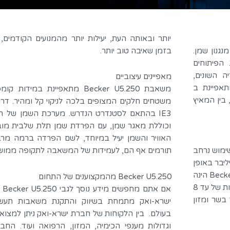
יותר ובאותה העת, יעילות יותר מהמנועים הקודמים,
ל מנגנון שמן.
בזמן שאיבה טוב יותר.
הפיתוחים
ה השונים,
מאפיינים עיצוביים
ן שימושים תעשייתיים. משאבת Becker U5.250 מתאפיינת ב
משאבת Becker U5.250 מתאפיינת במי
בין המאיץ
משטחים חלקים המצופים בלכה לניקוי קל ומהיר. דרג
IE3 בהתאם לסטנדרט הנדרש. מערכת השמן של
וכוללת מאגר שמן, עם הפרדת שמן תלת שלבית מו
האוויר והשמן יעיל במיוחד, לשם הפרדה ברמה מרבי
Becker U5.100 נמצאות בשימוש נרחב
תורמים אף הם, לעמידות של המשאבה לתקופה ממוש
בים ומאפשרות לייצר, רמת וואקום גבוהה של עד 0.5 מיליבר באופן
אבסולוטי. משאבת להבים בטכנולוגיית להבי רוטור משומן, Becker U5.250 הינה
Becker U5.250 מהמקצוענים של התחום
חלק מסדרת הU5 שהחברה פיתחה ואשר מיועדות עבור ספיקות נמוכות של עד 8
אם
בשר ומזון
ישרא-ואק מתמחת בשיווק והתקנת משאבות תעשיית
בעולם. בין הלקוחות של חברת ישרא-ואק ניתן למצוא ח
וגדולות מענפי הכימיה, המזון, הרפואה ועוד. ה