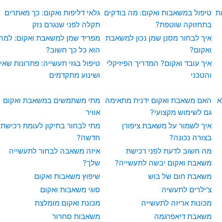
t
ת
טיפול במשאבות ואקום: מה בודקים
גלאי דליפות ואקום: כך מאתרים
בתחזוקה שוטפת?
תקלה לפני שנגרם נזק
איך לבחור מסנן שמן נכון למשאבת
מפריד שמן למשאבת ואקום: למה
ואקום?
הוא כל כך חשוב?
איך עובד ואקום? המדריך הפיזיקלי
טיפול בגזי תעשייה: פתרונות שאי
והטכני
ושינוע מתקדמים
א
האם משאבת ואקום ידנית מתאימה
מתי משתמשים במשאבת ואקום
גם לשימוש מקצועי?
אוויר
איך לשמור על משאבת ציפורן
מתי לבחור בתיקון לעומת רכישת
בצורה נכונה?
חדשה?
מה חשוב לדעת לפני רכישת
איזה משאבה לבחור לתעשייה
משאבת ואקום יבשה לתעשייה?
שלך?
משאבת חום של בוש
שיפוץ משאבות ואקום
צ'ילרים לתעשיה
סוגי משאבות ואקום
מכונות אריזה לתעשייה
מכונת ואקום מומלצת
משאבת דיאפרגמה
משאבות סחרור