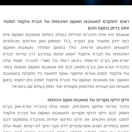
רוצים להתקדם למשאבות הואקום האיכותיות של חברת אלקטל לוסנט?
אתם בדיוק במקום הנכון!
Alcatel
היא אחת החברות הגדולות בעולם בתחום משאבות הואקום והיא
כיום חלק מתאגיד ענק הנקרא
TCL
המספק מגוון שירותים טכנולוגיים
לתעשיות ולאנשים פרטיים, כולל בתחום הסלולר. משאבות הואקום
האיכותיות של חברת אלקטל לוסנט זמינות עבורכם דרך שירותי חברת
ישרא-ואק בע"מ הרשומה כיבואן רשמי של מוצרי החברה. הצוות שלנו
בחברת ישרא-ואק בע"מ מספק לכם את משאבות הואקום הטובות ביותר
של אלקטל לוסנט ושירות תחזוקה שוטף לתפעול כל התקלות במשאבות
הואקום. את משאבות הואקום של חברת אלקטל לוסנט ניתן למצוא במגוון
תעשיות כגון תעשיית הפלסטיק ותעשיית ייצור המזון בעולם וגם בישראל.
חלקי חילוף מקוריים של משאבות ואקום איכותיות
מלבד שירותי אחזקה מתקדמים, הצוות שלנו בחברת ישרא-ואק בע"מ
מספק לכם חלקי חילוף מקוריים למשאבות הואקום של חברת אלקטל
לוסנט. אנחנו מייבאים את חלקי החילוף ישירות מהחברה ומספקים לכם
אותם במחירים הוגנים ואטרקטיביים ללא פערי תיווך לא רצויים. הצוות שלנו