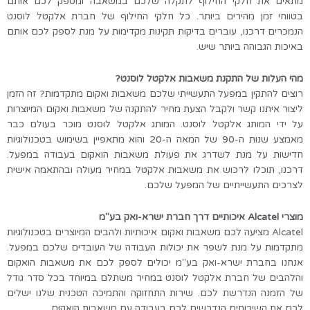
מתאים את חלקי החילוף לתקלה שלכם במשאבה ומספק לכם אותם
בטווחי זמן מהירים ביותר. כל חלקי החילוף של חברת אלקטל לוסנט
הנמכרים דרכנו, עוברים בדיקות תקינות מקדימות על מנת לספק לכם אותם
באיכות הגבוהה ביותר שיש.
מהי העלות של התקנת משאבות אלקטל לוסנט?
רוצים להתקין במפעל התעשייתי שלכם משאבות ואקום מתקדמות? זה הזמן
ליצור איתנו קשר ולקבל הצעת מחיר להתקנה של משאבות ואקום המיוצרות
על ידי המותג אלקטל לוסנט. המותג אלקטל לוסנט מוכר בעולם כבר
מאמצע שנות ה-90 של המאה ה-20 והוא מתאפיין בשימוש בטכנולוגיות
חדישות על מנת לשדרג את פעולת משאבות הואקום בעבודה במפעל.
דרכנו, תוכלו לרכוש את משאבות אלקטל במחיר מעולה ובהתאמה אישית
לצרכים התעשייתיים של המפעל שלכם.
מוצרי
Alcatel
איכותיים דרך חברת ישרא-ואק בע"מ
Alcatel
מציעה לכם משאבות ואקום איכותיות ולהבים המיוצרים בטכנולוגיות
מתקדמות על מנת לשפר את יכולות העבודה של העובדים שלכם במפעל.
אנחנו בחברת ישרא-ואק בע"מ יכולים לספק לכם את משאבות הואקום
והלהבים של חברת אלקטל לוסנט במחיר משתלם במיוחד בכל סדר גודל
של הזמנה הנדרשת לכם. שירות התחזוקה והתמיכה הטכנית שלנו ישלים
לכם את השירותים הנדרשים לכם בעבודה עם משאבות הואקום.