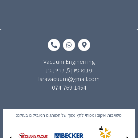
P
W
M
h
h
a
o
a
p
n
t
-
e
s
m
Vacuum Enginerring
-
a
a
מבוא סיוון 5, קרית גת
a
p
r
Isravacuum@gmail.com
l
p
k
t
e
074-769-1454
r
-
a
l
t
משאבות ואקום ומפוחי לחץ נמוך של המותגים המובילים בעולם: