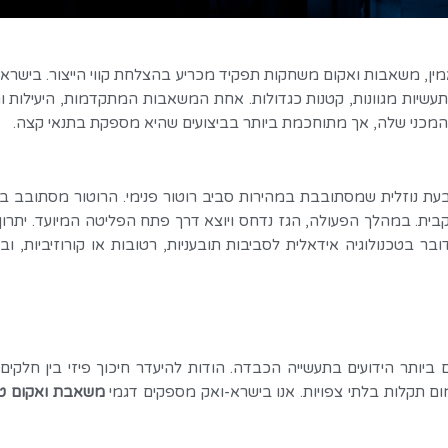
 ואמין, משאבות ואקום משחקות תפקיד מכריע בהצלחת קווי הייצור. בישרא-
שיות מגוונות, קטנות כגדולות. אחת המשאבות המתקדמות, היעילות והא
המכני שלה, אך מתוחכמת ביותר בביצועים שהיא מספקת בתנאי קצה.
עת נוזלית שמסתובבת במהירות סביב רוטור פנימי. הרוטור מסתובב ב
ת. במהלך הפעולה, הגז נדחס ויוצא דרך פתח הפליטה המיועד. יתרון ה
מדובר בטכנולוגיה אידאלית לסביבות תובעניות, רטובות או קורוזיביות,
יותר הידועים בתעשייה הכבדה. הודות להיעדר חיכוך פיזי בין חלקים 
ום תקלות בלתי צפויות. אנו בישרא-ואק מספקים דגמי
משאבת ואקום ט