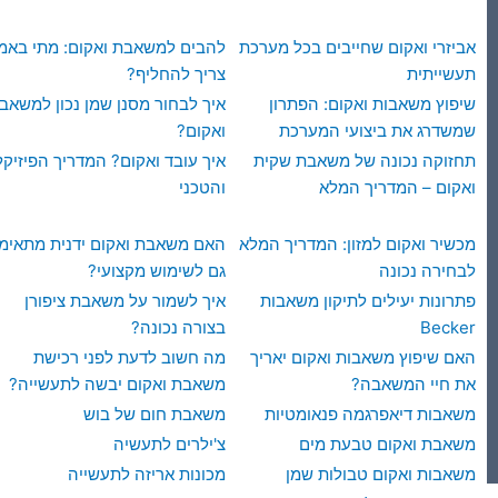
אביזרי ואקום שחייבים בכל מערכת
להבים למשאבת ואקום: מתי באמ
תעשייתית
צריך להחליף?
שיפוץ משאבות ואקום: הפתרון
איך לבחור מסנן שמן נכון למשאב
שמשדרג את ביצועי המערכת
ואקום?
תחזוקה נכונה של משאבת שקית
איך עובד ואקום? המדריך הפיזיקל
ואקום – המדריך המלא
והטכני
מכשיר ואקום למזון: המדריך המלא
האם משאבת ואקום ידנית מתאימ
לבחירה נכונה
גם לשימוש מקצועי?
פתרונות יעילים לתיקון משאבות
איך לשמור על משאבת ציפורן
Becker
בצורה נכונה?
האם שיפוץ משאבות ואקום יאריך
מה חשוב לדעת לפני רכישת
את חיי המשאבה?
משאבת ואקום יבשה לתעשייה?
משאבות דיאפרגמה פנאומטיות
משאבת חום של בוש
משאבת ואקום טבעת מים
צ'ילרים לתעשיה
משאבות ואקום טבולות שמן
מכונות אריזה לתעשייה