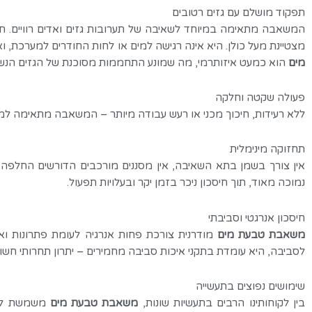
תפקוד מושלם עם גזים רטובים
המשאבה מתאימה במיוחד לשאיבה של תערובות גזים ואדים רוויים. תהל
מצטיינת מעל כולן. היא אינה רגישה למים או לחות החודרים למערכת
מים
הוא כמעט איזותרמי, מה שמונע התחממות מסוכנת של הגזים הנש
פעולה שקטה וחלקה
ללא רעידות, חיכוך מכני או רעש עבודה מיותר – המשאבה מתאימה למפעל
תחזוקה מינימלית
אין צורך בשמן בתא השאיבה, אין מסננים מורכבים הדורשים החלפה
נמוכה מאוד, תוך חיסכון ניכר בזמן יקר ובעלויות תפעול.
חיסכון אנרגטי וסביבתי
משאבת טבעת מים
מודרנית צורכת פחות אנרגיה לעומת פתרונות ואק
לסביבה, היא עומדת בתקני איכות סביבה מחמירים – יתרון תחרותי חשו
שימושים נפוצים בתעשייה
בין לקוחותינו הרבים בתעשיות שונות,
משאבת טבעת מים
משמשת למגוו