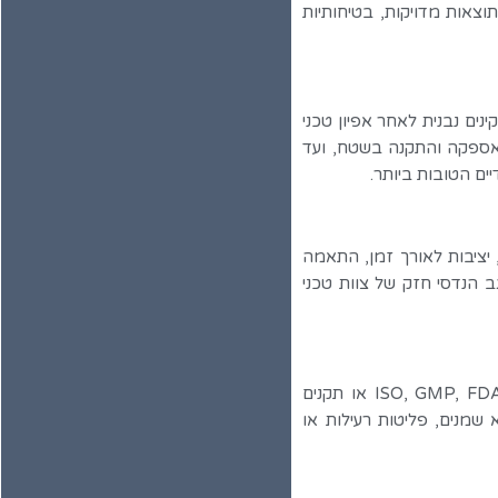
צאות מדויקות, בטיחותיות
ים נבנית לאחר אפיון טכני
ך אספקה והתקנה בשטח, ועד
 יציבות לאורך זמן, התאמה
ב הנדסי חזק של צוות טכני
אחת הדרישות המרכזיות של מפעלים מודרניים, במיוחד בתחומי התרופות, המזון והביוטכנולוגיה, היא עמידה בתקני איכות קפדניים כמו ISO, GMP, FDA או תקנים
מנים, פליטות רעילות או