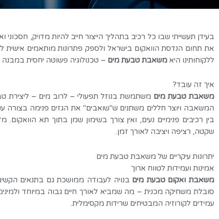
בעידן תעשייתי שבו כל רכיב בתהליך הייצור חייב להיות מדויק, חסכוני
את תחום הנדסת הוואקום בישראל ולספק פתרונות מותאמים אישית לתע
ללקוחותינו היא
משאבת טבעת מים
– טכנולוגיה פשוטה יחסית במבנה 
איך זה עובד?
משאבת טבעת מים
משתמשת בנוזל תפעולי – לרוב מים – ליצירת טב
המשאבה ויוצר חללים משתנים ש"שואבים" את הגזים פנימה בצורה עקבי
בין רכיבים פנימיים נעים, ואין צורך בשימון שמן בתוך תא הוואקום. 
שקטה, רציפה ויציבה לאורך זמן.
יתרונות עיקריים של משאבת טבעת מים
אמינות ועמידות לטווח ארוך
משאבת ואקום טבעת מים
בנויה לעבודה ממושכת גם בתנאים הקשים ב
סובלת משחיקה מכנית – מה שמביא לאורך חיים גבוה במיוחד ולמינימ
עמידים לקורוזיה המבטיחים שרידות מקסימלית.