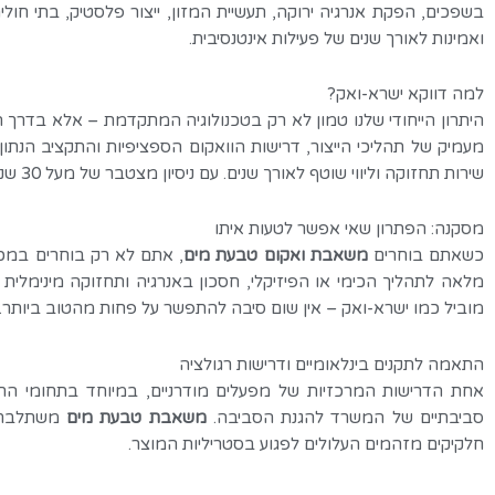
בשפכים, הפקת אנרגיה ירוקה, תעשיית המזון, ייצור פלסטיק, בתי ח
ואמינות לאורך שנים של פעילות אינטנסיבית.
למה דווקא ישרא-ואק?
היתרון הייחודי שלנו טמון לא רק בטכנולוגיה המתקדמת – אלא בדרך ה
מעמיק של תהליכי הייצור, דרישות הוואקום הספציפיות והתקציב הנתון
שירות תחזוקה וליווי שוטף לאורך שנים. עם ניסיון מצטבר של מעל 30 שנה, מערך שירות בפריסה ארצית וצוות מהנדסים מיומן – אתם נמצאים בידיים הטובות ביותר.
מסקנה: הפתרון שאי אפשר לטעות איתו
כשאתם בוחרים
משאבת ואקום טבעת מים
, אתם לא רק בוחרים במכש
מלאה לתהליך הכימי או הפיזיקלי, חסכון באנרגיה ותחזוקה מינימלית 
מוביל כמו ישרא-ואק – אין שום סיבה להתפשר על פחות מהטוב ביותר.
התאמה לתקנים בינלאומיים ודרישות רגולציה
סביבתיים של המשרד להגנת הסביבה.
משאבת טבעת מים
משתלבת ב
חלקיקים מזהמים העלולים לפגוע בסטריליות המוצר.