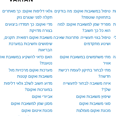
l
t
ת
טיפול במשאבות ואקום: מה בודקים
גלאי דליפות ואקום: כך מאתרים
בתחזוקה שוטפת?
תקלה לפני שנגרם נזק
ת
מפריד שמן למשאבת ואקום: למה
מדי ואקום: כך תמדדו ביצועים
הוא כל כך חשוב?
בצורה מדויקת
י
טיפול בגזי תעשייה: פתרונות שאיבה
משאבת ואקום רפואית: תקנים,
ושינוע מתקדמים
שימושים וחשיבות במערכת
הבריאות
ה
מתי משתמשים במשאבת ואקום
האם כדאי להשקיע במשאבת ואק
אוויר
נטענת?
מתי לבחור בתיקון לעומת רכישת
מערכות ואקום מרכזיות מול
חדשה?
משאבות ואקום קטנות
איזה משאבה לבחור לתעשייה
מדוע חשוב לשלב גלאי דליפות
שלך?
במערכות ואקום?
שיפוץ משאבות ואקום
אביזרי ואקום
סוגי משאבות ואקום
מסנן שמן למשאבת ואקום
מכונת ואקום מומלצת
מכונת איטום ואקום