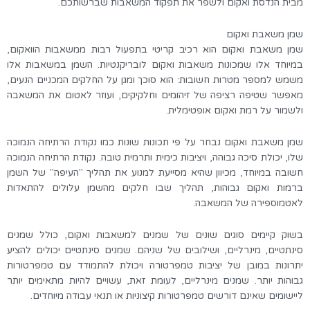
מבית הנדסת ואקום ולשפר את תפקוד המשאבות שברשותכם
.
שמן משאבת ואקום
שמן משאבת ואקום הוא רכיב קריטי בתפעול רבות ממשאבות הוואקום,
במיוחד אלו שמכונות משאבות ואקום לובריקנטיות. השמן במשאבות אלו
משמש למספר מטרות חשובות: הוא סוכך ומגן על החלקים המכניים הנעים,
מאפשר שטיפה רציפה של זיהומים וחלקיקים, ועוזר לאטום את המשאבה
ולשמור על רמת ואקום אופטימלית
.
שמן משאבת ואקום נבחר על פי תכונות שונות כמו נקודת הרתיחה הנמוכה
שלו, יכולת סיכה גבוהה, ויציבות כימית ותרמית טובה. נקודת הרתיחה הנמוכה
חשובה במיוחד, מכיוון שהיא מסייעת למנוע את תהליך "העיפה" של השמן
ברמות ואקום גבוהות, תהליך שבו חלקים מהשמן עלולים להתאדות
לאטמוספירה של המשאבה
.
בשוק קיימים סוגים שונים של שמנים למשאבות ואקום, כולל שמנים
סינתטיים, מינרליים, ושילובים של שניהם. שמנים סינתטיים יכולים להציע
יתרונות במובן של יציבות טמפרטורה ויכולת להתמודד עם טמפרטורות
גבוהות יותר. שמנים מינרליים, לעומת זאת, עשויים להיות מתאימים יותר
ליישומים שאינם דורשים טמפרטורות קיצוניות או תנאי עבודה מיוחדים
.