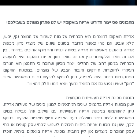
מתכננים פס ייצור הדורש אריזה בואקום? יש לנו פתרון מושלם בשבילכם!
אריזת הואקום למוצרים היא הכרחית על מנת לשמור על המוצר נקי, יבש,
ללא עובש וגם טרי כאשר מדובר בסוגים שונים של מוצרי מזון. מכונות
אריזה בוואקום מאפשרות אריזה בטוחה ונקייה וחיי מדף ארוכים במיוחד, בין
אם זה מוצר אלקטרוני ובין אם זה מוצר מזון. אריזת הואקום היא למעשה
הכרחית במגוון רחב של תהליכי ייצור מכיוון שהוכח כי החמצן הוא הגורם
העיקרי להיווצרות חיידקים ואיבוד הצבע של מוצרים. במכונות הואקום
המתקדמות ביותר היום לאריזה, ניתן להוסיף לשקיות גם גז המאפשר איזור
"מוגן" שאינו נפגע גם אם המוצר נמעך ויוצא ממנו חלק מהאוויר.
הזמנת מכונת אריזה תעשייתית מקצועית
ישנן מכונות אריזה בדגמים שונים המתאימים למגוון סוגים של פעולות אריזה.
ניתן להשתמש במכונת אריזה תעשייתית עם שילוב של טבילה במים
המאפשרת ליצור גימור מושלם בעת האריזה וכיווץ שאריות השקית. בנוסף
לכך, ישנן גם מכונות אריזה ביתיות היכולות לשמש לבתי עסק קטנים או בתי
עסק המוכרים מוצרים און ליין מהבית. מכונת אריזה בוואקום ביתית תוכלו