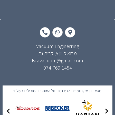
P
W
M
h
h
a
o
a
p
n
t
-
e
s
m
Vacuum Enginerring
-
a
a
מבוא סיוון 5, קרית גת
a
p
r
Isravacuum@gmail.com
l
p
k
t
e
074-769-1454
r
-
a
l
t
משאבות ואקום ומפוחי לחץ נמוך של המותגים המובילים בעולם: