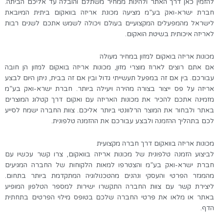
להזמין כאן דרך האתר ולהינות ממחיר משתלם והובלה עד אליכם הביתה.
חברת ישרא-ואק בע”מ מציעה מכונת אריזה בוואקום ביתית המיובאת
לישראל מהמפעלים המקצועיים בעולם ויכולה לשמש אתכם לשנים רבות
לאריזה איכותית בשיטת הואקום.
מכונות אריזה בואקום למזון במחיר מעולה
אם אתם רוצים לארוז מוצרי מזון, מכונות אריזה בואקום למזון הן חובה
עבורכם. בין אם זה במפעל תעשייתי גדול ובין אם זה בבית, ניתן היום לבצע
אריזה על פס ייצור בצורה מהירה ויעילה ביותר. חברת ישרא-ואק בע”מ
מזמינה אתכם להכיר את מכונות האריזה עם ואקום דרך קטלוג המוצרים
באתר ולבחור את המוצר הרלוונטי ביותר אליכם. צוות החברה ישמח לסייע
לכם בתהליך ההזמנה ולבצע עבורכם את ההזמנה טלפונית.
מכונות אריזה בוואקום דרך חברה מקצועית
לביצוע הזמנה טלפונית של מכונות אריזה בוואקום, צרו קשר עכשיו עם
חברת ישרא-ואק בע”מ והצטרפו למאות הלקוחות של החברה המגיעים
מהמגזר הפרטי והעסקי ונהנים מהטכנולוגיה המתקדמת ביותר בתחום.
ליצירת קשר עם צוות החברה התקשרו ישירות למספר הטלפון המופיע
באתר או מלאו את פרטי החברה שלכם בטופס מילוי הפרטים בתחתית
הדף.