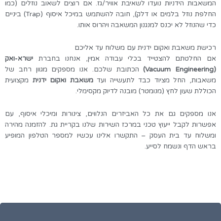
המשאבות הידניות נועדו לשאיבת אוויר/גז. אם רוצים לשאוב נוזלים (כמו
החלפת נוזל בלמים או דלק), חובה להשתמש במיכל איסוף (Trap) ביניים
כדי שהנוזל לא יכנס למנגנון המשאבה ויהרוס אותו.
רכישת משאבת ואקום ידנית עם משלוח עד אליכם
אם החלטתם להצטייד בכלי עבודה אמין, אנחנו בחברת
ישרא-ואק
(Vacuum Engineering)
הכתובת שלכם. אנו מספקים מגוון רחב של
משאבות, החל מציוד כבד לתעשייה ועד
משאבת ואקום ידנית
מקצועית
הכוללת שעון לחץ (מנומטר) מובנה לדיוק מקסימלי.
אנו מספקים גם את כל האביזרים הנלווים, צינורות ומיכלי איסוף, עם
אפשרות לקבל ייעוץ טכני במרכז השירות שלנו בקריית גת. להזמנה מהירה
ומשלוח עד בית העסק – התקשרו אלינו עכשיו למספר הטלפון המופיע
בראש הדף ונשמח לסייע.