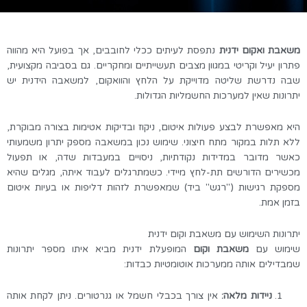
משאבת ואקום ידנית
נתפסת לעיתים ככלי לחובבים, אך בפועל היא מהווה
פתרון יעיל וקריטי במגוון מצבים תעשייתיים ומחקריים. גם בסביבה מקצועית,
שבה נדרשת שליטה מדוייקת על הלחץ והוואקום, למשאבה הידנית יש
יתרונות שאין למערכות החשמליות הגדולות.
היא מאפשרת לבצע פעולות איטום, ניקוז ובדיקות אטימות בצורה מבוקרת,
ללא תלות במקור מתח חיצוני. שימוש נכון במשאבה מספק יתרון משמעותי
כאשר מדובר במדידות נקודתיות, ניסויים במעבדות שדה, או תפעול
מכשירים הדורשים תת-לחץ מיידי. כשמתרגלים לעבוד איתה, מגלים שהיא
מספקת רגישות ("רגש" ביד) שמאפשרת לזהות דליפות או בעיות איטום
בזמן אמת.
יתרונות השימוש עם משאבת וקום ידנית
שימוש עם
משאבת וקום
המופעלת ידנית מביא איתו מספר יתרונות
שמבדילים אותה ממערכות אוטומטיות כבדות:
ניידות מלאה:
אין צורך בכבלי חשמל או גנרטורים. ניתן לקחת אותה