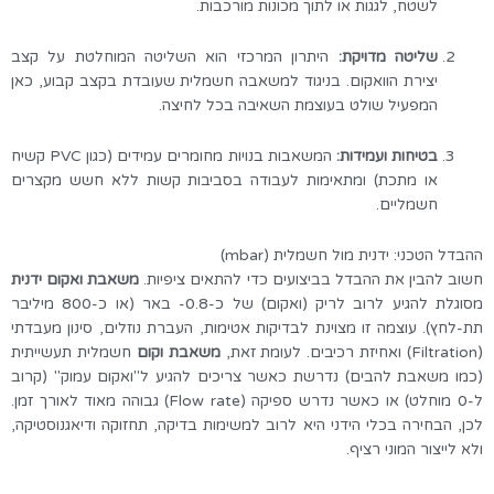
לשטח, לגגות או לתוך מכונות מורכבות.
שליטה מדויקת:
היתרון המרכזי הוא השליטה המוחלטת על קצב
יצירת הוואקום. בניגוד למשאבה חשמלית שעובדת בקצב קבוע, כאן
המפעיל שולט בעוצמת השאיבה בכל לחיצה.
בטיחות ועמידות:
המשאבות בנויות מחומרים עמידים (כגון PVC קשיח
או מתכת) ומתאימות לעבודה בסביבות קשות ללא חשש מקצרים
חשמליים.
ההבדל הטכני: ידנית מול חשמלית (mbar)
חשוב להבין את ההבדל בביצועים כדי להתאים ציפיות.
משאבת ואקום ידנית
מסוגלת להגיע לרוב לריק (ואקום) של כ-0.8- באר (או כ-800 מיליבר
תת-לחץ). עוצמה זו מצוינת לבדיקות אטימות, העברת נוזלים, סינון מעבדתי
(Filtration) ואחיזת רכיבים. לעומת זאת,
משאבת וקום
חשמלית תעשייתית
(כמו משאבת להבים) נדרשת כאשר צריכים להגיע ל"ואקום עמוק" (קרוב
ל-0 מוחלט) או כאשר נדרש ספיקה (Flow rate) גבוהה מאוד לאורך זמן.
לכן, הבחירה בכלי הידני היא לרוב למשימות בדיקה, תחזוקה ודיאגנוסטיקה,
ולא לייצור המוני רציף.