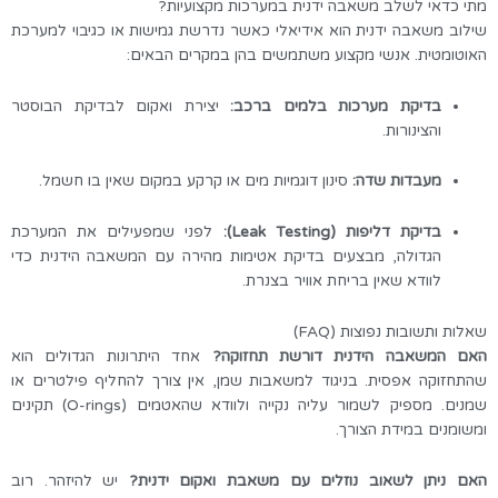
מתי כדאי לשלב משאבה ידנית במערכות מקצועיות?
שילוב משאבה ידנית הוא אידיאלי כאשר נדרשת גמישות או כגיבוי למערכת
האוטומטית. אנשי מקצוע משתמשים בהן במקרים הבאים:
בדיקת מערכות בלמים ברכב:
יצירת ואקום לבדיקת הבוסטר
והצינורות.
מעבדות שדה:
סינון דוגמיות מים או קרקע במקום שאין בו חשמל.
בדיקת דליפות (Leak Testing):
לפני שמפעילים את המערכת
הגדולה, מבצעים בדיקת אטימות מהירה עם המשאבה הידנית כדי
לוודא שאין בריחת אוויר בצנרת.
שאלות ותשובות נפוצות (FAQ)
האם המשאבה הידנית דורשת תחזוקה?
אחד היתרונות הגדולים הוא
שהתחזוקה אפסית. בניגוד למשאבות שמן, אין צורך להחליף פילטרים או
שמנים. מספיק לשמור עליה נקייה ולוודא שהאטמים (O-rings) תקינים
ומשומנים במידת הצורך.
האם ניתן לשאוב נוזלים עם משאבת ואקום ידנית?
יש להיזהר. רוב