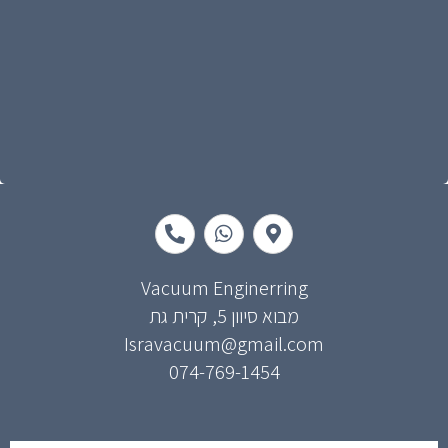
P
W
M
h
h
a
o
a
p
n
t
-
e
s
m
Vacuum Enginerring
-
a
a
מבוא סיוון 5, קרית גת
a
p
r
Isravacuum@gmail.com
l
p
k
t
e
074-769-1454
r
-
a
l